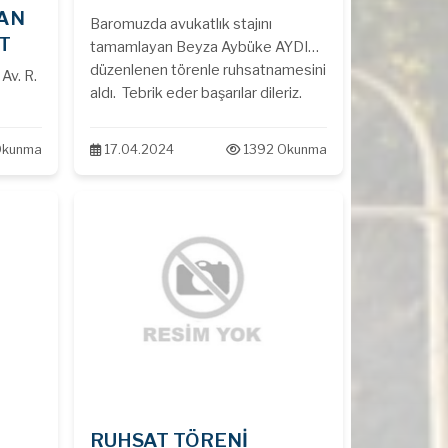
DAN
Baromuzda avukatlık stajını
T
tamamlayan Beyza Aybüke AYDIN
düzenlenen törenle ruhsatnamesini
 Av. R.
aldı. Tebrik eder başarılar dileriz.
nden
Okunma
17.04.2024
1392 Okunma
RUHSAT TÖRENİ