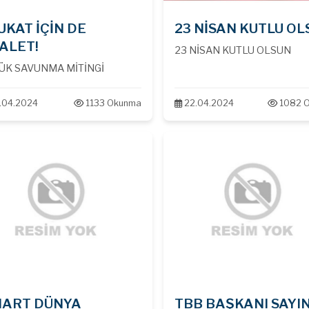
UKAT İÇİN DE
23 NİSAN KUTLU OL
ALET!
23 NİSAN KUTLU OLSUN
ÜK SAVUNMA MİTİNGİ
.04.2024
1133 Okunma
22.04.2024
1082 
MART DÜNYA
TBB BAŞKANI SAYIN