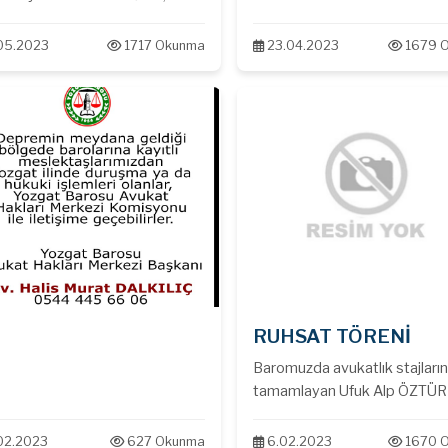
d ÇOBANOĞLU,, Ümran
IOĞLU ve Murat Can Abdullah
05.2023
1717 Okunma
23.04.2023
1679 
AZ yeminlerini yaparak
tlarını teslim aldılar.
ilerine bundan sonraki
mlarında sağlık, mutluluk ve
ılar dileriz.
RUHSAT TÖRENİ
Baromuzda avukatlık stajların
tamamlayan Ufuk Alp ÖZTÜRK 
Hasan Hüseyin AYAR yeminler
yaparak ruhsatlarını teslim aldı
02.2023
627 Okunma
6.02.2023
1670 