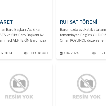
YARET
RUHSAT TÖRENİ
an Baro Başkanı Av. Erkan
Baromuzda avukatlık stajların
ES ve Siirt Baro Başkanı Av.
tamamlayan Begüm YILDIRI
ammed ALPTEKİN Baromuza
Orhan KOYUNCU düzenlenen
rette bulundu. Nazik
törenle ruhsatlarını teslim aldı
retlerinden dolayı teşekkür
Tebrik eder, başarılar dileriz.
.07.2024
1009 Okunma
3.06.2024
1332 
 saygılar sunarız.