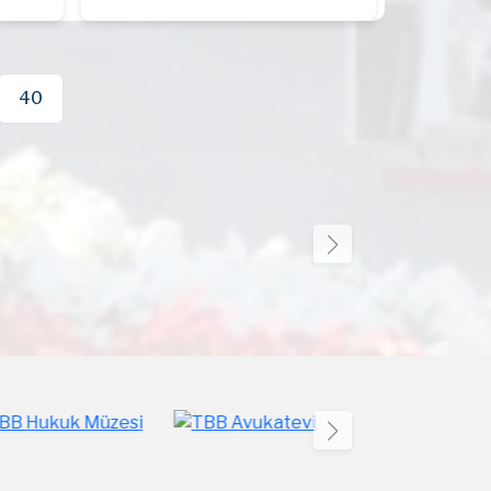
Kendilerine bundan sonraki
 ve
yaşamlarında sağlık, mutluluk ve
başarılar dileriz.
40