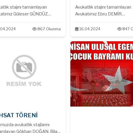
atlık stajını tamamlayan
Avukatlık stajını tamamlayan
atımız Güleser GÜNDÜZ
Avukatımız Ebru DEMİR
atnamesini almıştır. Tebrik eder
ruhsatnamesini almıştır. Tebr
ılarının devamını dileriz.
başarılarının devamını dileriz.
.04.2024
867 Okunma
16.04.2024
847 
HSAT TÖRENİ
muzda avukatlık stajlarını
mlayan Gökhan DOĞAN, Bilal