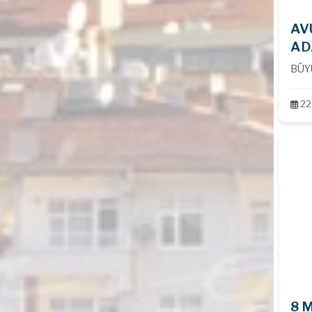
AV
AD
BÜY
22
8 