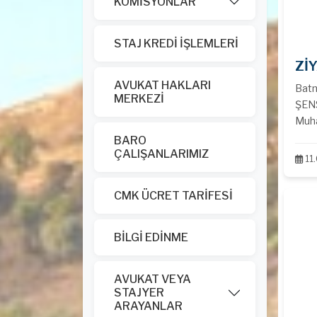
KOMİSYONLAR
STAJ KREDİ İŞLEMLERİ
Zİ
AVUKAT HAKLARI
Batm
MERKEZİ
ŞENS
Muh
ziya
BARO
ÇALIŞANLARIMIZ
ziya
11
eder,
CMK ÜCRET TARİFESİ
BİLGİ EDİNME
AVUKAT VEYA
STAJYER
ARAYANLAR