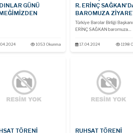
DINLAR GÜNÜ
R. ERİNÇ SAĞKAN'
MEĞİMİZDEN
BAROMUZA ZİYARE
Türkiye Barolar Birliği Başkanı
ERİNÇ SAĞKAN baromuza
ziyarette bulunmuştur. Sayın
Başkana nezaket ziyaretleri
.04.2024
1053 Okunma
17.04.2024
1198 
dolayı teşekkür ederiz.
HSAT TÖRENİ
RUHSAT TÖRENİ