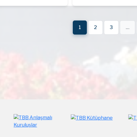
Kendilerine bundan sonraki
yaşamlarında sağlık, mutluluk
başarılar dileriz.
1
2
3
…