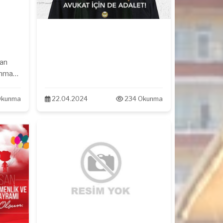
dan
unma
inde,
çin de
Okunma
22.04.2024
234 Okunma
.
urulu
ları