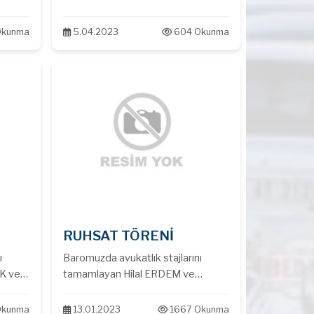
Okunma
5.04.2023
604 Okunma
RUHSAT TÖRENİ
ı
Baromuzda avukatlık stajlarını
ve
tamamlayan Hilal ERDEM ve
ini
Ahmet BOZLAR yeminlerini
lar.
yaparak ruhsatlarını teslim aldılar.
Okunma
13.01.2023
1667 Okunma