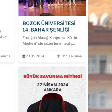
BOZOK ÜNİVERSİTESİ
14. BAHAR ŞENLİĞİ
ı
M ve
Erdoğan Akdağ Kongre ve Kültür
Merkezi’nde düzenlenen açılış
lar.
programına katılan Baro
Başkanımız Av. Muhsin AYANOĞLU
Okunma
23.05.2024
1159 Okunma
spor müsabakalarında derece alan
takımlara ödüllerini takdim etti.