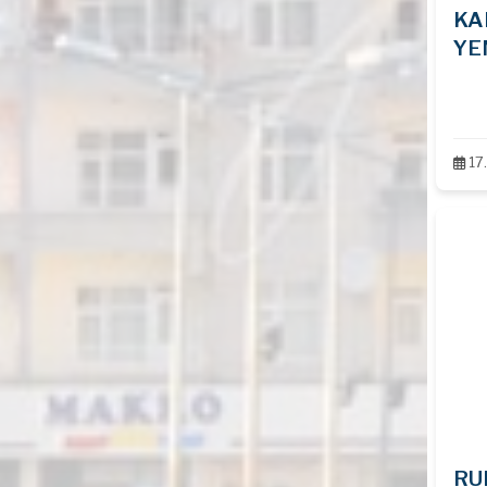
KA
YE
17
RU