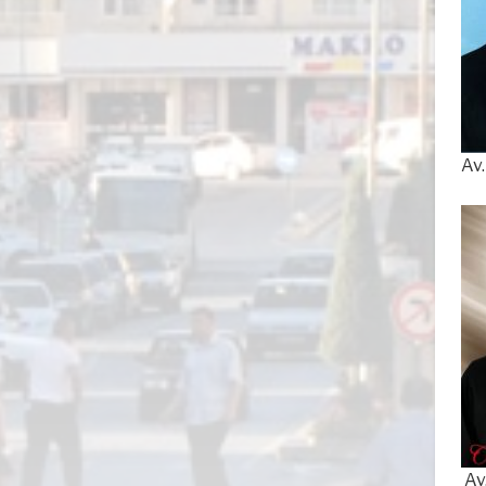
Av
1
Av