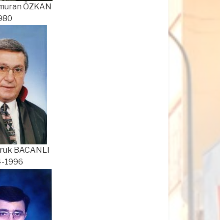
uran ÖZKAN
80
uk BACANLI
1996