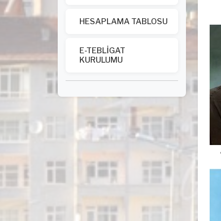
Av
1
HESAPLAMA TABLOSU
E-TEBLİGAT
KURULUMU
Av
1