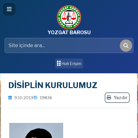
YOZGAT BAROSU
Site içinde ara
Ara
Hızlı Erişim
DİSİPLİN KURULUMUZ
Yazdır
9.10.2013
19836